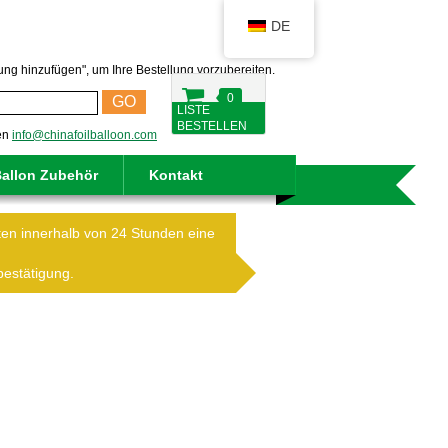
DE
lung hinzufügen", um Ihre Bestellung vorzubereiten.
0
GO
LISTE
BESTELLEN
ken
info@chinafoilballoon.com
allon Zubehör
Kontakt
ten innerhalb von 24 Stunden eine
bestätigung.