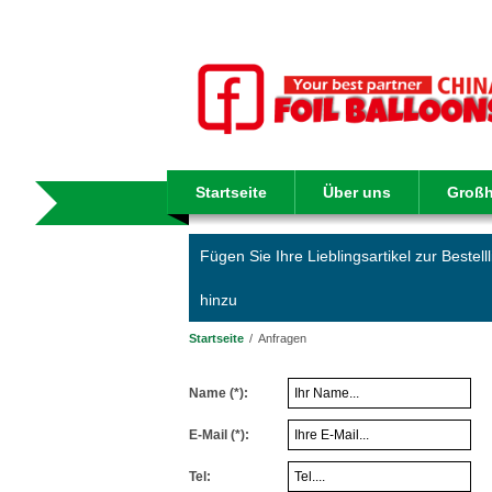
Startseite
Über uns
Großh
Fügen Sie Ihre Lieblingsartikel zur Bestelll
hinzu
Startseite
/
Anfragen
Name
(*)
:
E-Mail
(*)
:
Tel: