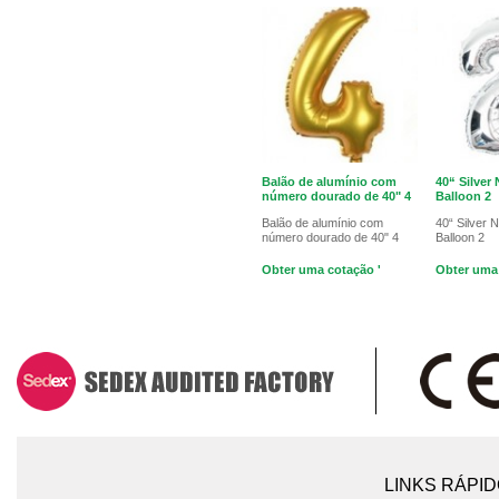
Balão de alumínio com
40“ Silver
número dourado de 40" 4
Balloon 2
Balão de alumínio com
40“ Silver 
número dourado de 40" 4
Balloon 2
Obter uma cotação '
Obter uma 
LINKS RÁPI