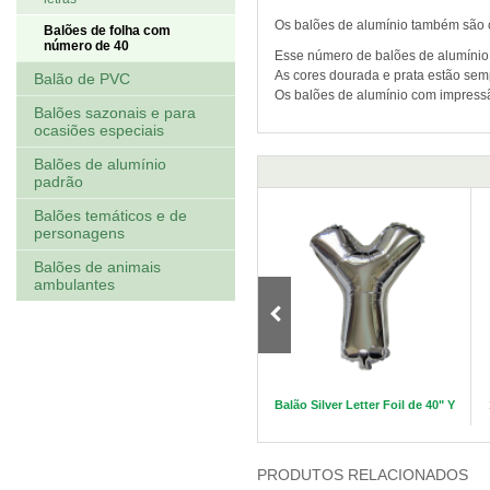
Os balões de alumínio também são 
Balões de folha com
número de 40
Esse número de balões de alumínio é
As cores dourada e prata estão sem
Balão de PVC
Os balões de alumínio com impress
Balões sazonais e para
ocasiões especiais
Balões de alumínio
padrão
Balões temáticos e de
personagens
Balões de animais
ambulantes
úmero
Balões Minion Air Walker
Balão Silver Letter Foil de 40" Y
PRODUTOS RELACIONADOS