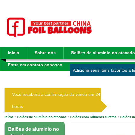
Início
Sobre nós
Balões de alumínio no atacado
Entre em contato conosco
Adicione seus itens favoritos à l
Você receberá a confirmação da venda em 24
horas
Início
/
Balões de alumínio no atacado
/
Balões com números e letras
/
Balões d
Balões de alumínio no