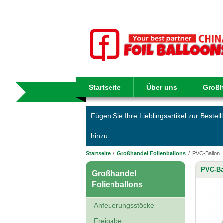
Startseite
Über uns
Großh
Fügen Sie Ihre Lieblingsartikel zur Bestelll
hinzu
Startseite
/
Großhandel Folienballons
/
PVC-Ballon
PVC-Ba
Großhandel
Folienballons
Anfeuerungsstöcke
Freigabe