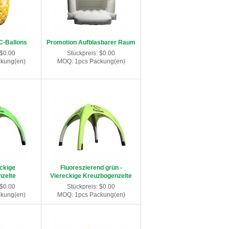
VC-Ballons
Promotion Aufblasbarer Raum
 $0.00
Stückpreis: $0.00
kung(en)
MOQ: 1pcs Packung(en)
ckige
Fluoreszierend grün -
zelte
Viereckige Kreuzbogenzelte
 $0.00
Stückpreis: $0.00
kung(en)
MOQ: 1pcs Packung(en)