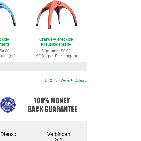
ckige
Orange-Viereckige
zelte
Kreuzbogenzelte
 $0.00
Stückpreis: $0.00
kung(en)
MOQ: 1pcs Packung(en)
1
2
3
Weiter
Zuletzt
-Dienst:
Verbinden
Sie