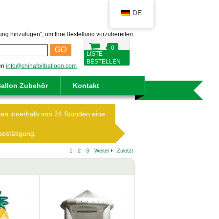
DE
lung hinzufügen", um Ihre Bestellung vorzubereiten.
0
GO
LISTE
BESTELLEN
ken
info@chinafoilballoon.com
allon Zubehör
Kontakt
ten innerhalb von 24 Stunden eine
bestätigung.
1
2
3
Weiter
Zuletzt