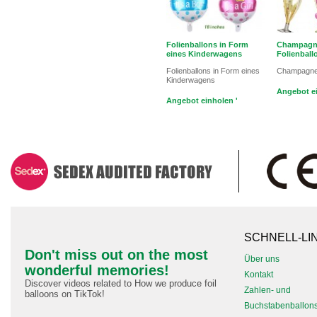
Folienballons in Form
Champagn
eines Kinderwagens
Folienball
Folienballons in Form eines
Champagner
Kinderwagens
Angebot ei
Angebot einholen '
SCHNELL-LI
Don't miss out on the most
Über uns
wonderful memories!
Kontakt
Discover videos related to How we produce foil
Zahlen- und
balloons on TikTok!
Buchstabenballon