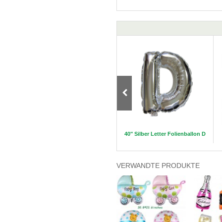
lon D
32" Silber Zahl Folienballon 2
40" Silber Letter Folienballon D
VERWANDTE PRODUKTE